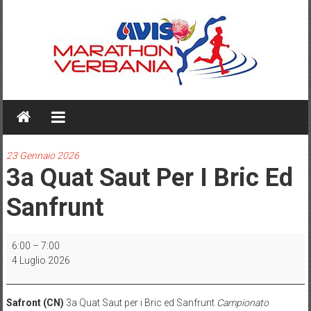
Skip
to
content
AVIS
MARATHON
VERBANIA
23 Gennaio 2026
3a Quat Saut Per I Bric Ed
Sanfrunt
3a
6:00
–
7:00
Quat
4 Luglio 2026
Saut
per
i
Safront (CN)
3a Quat Saut per i Bric ed Sanfrunt
Campionato