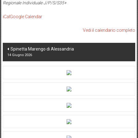
Bric
Regionale Individuale J/P/S/S35+
ed
Sanfrunt
iCal
Google Calendar
Vedi il calendario completo
Post
Spinetta Marengo di Alessandria
14 Giugno 2026
navigation