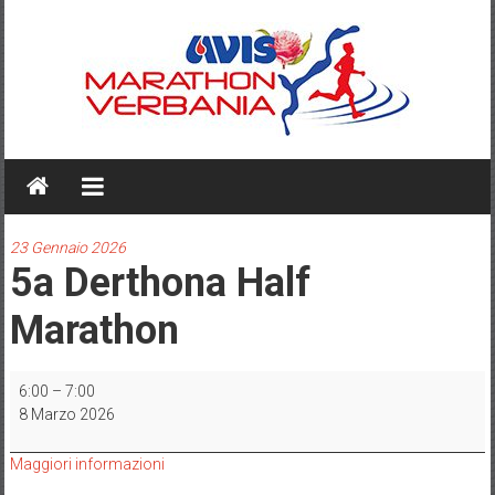
Skip
to
content
AVIS
MARATHON
VERBANIA
23 Gennaio 2026
5a Derthona Half
Marathon
5a
6:00
–
7:00
Derthona
8 Marzo 2026
Half
Marathon
Maggiori informazioni