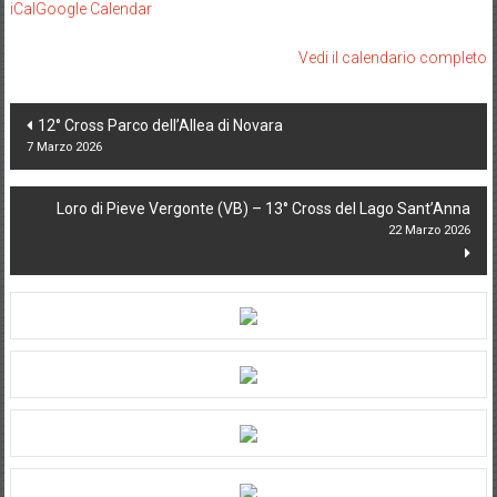
iCal
Google Calendar
Vedi il calendario completo
Post
12° Cross Parco dell’Allea di Novara
7 Marzo 2026
navigation
Loro di Pieve Vergonte (VB) – 13° Cross del Lago Sant’Anna
22 Marzo 2026