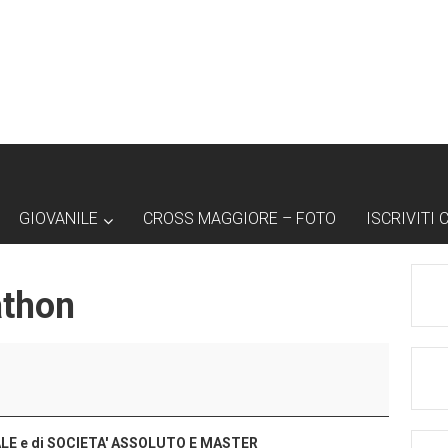
GIOVANILE
CROSS MAGGIORE – FOTO
ISCRIVITI 
athon
E e di SOCIETA' ASSOLUTO E MASTER