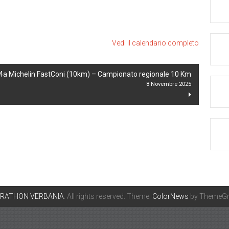
Vedi il calendario completo
4a Michelin FastConi (10km) – Campionato regionale 10 Km
8 Novembre 2025
ARATHON VERBANIA
. All rights reserved. Theme:
ColorNews
by ThemeGri