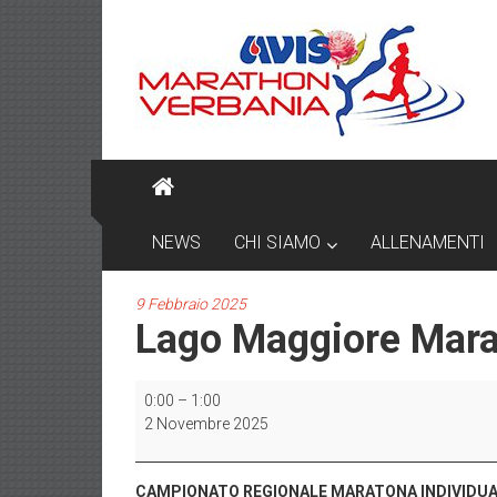
Skip
AVIS
to
content
MARATHON
VERBANIA
NEWS
CHI SIAMO
ALLENAMENTI
9 Febbraio 2025
Lago Maggiore Mar
Lago
0:00
–
1:00
Maggiore
2 Novembre 2025
Marathon
CAMPIONATO REGIONALE MARATONA INDIVIDUAL