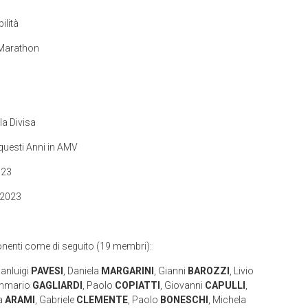
ilità
 Marathon
la Divisa
 questi Anni in AMV
023
 2023
onenti come di seguito (19 membri):
ianluigi
PAVESI
, Daniela
MARGARINI
, Gianni
BAROZZI
, Livio
anmario
GAGLIARDI
, Paolo
COPIATTI
, Giovanni
CAPULLI
,
la
ARAMI
, Gabriele
CLEMENTE
, Paolo
BONESCHI
, Michela