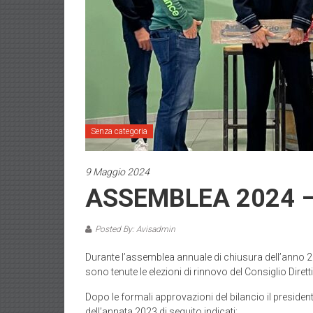
Senza categoria
9 Maggio 2024
ASSEMBLEA 2024 
Posted By: Avisadmin
Durante l’assemblea annuale di chiusura dell’anno 20
sono tenute le elezioni di rinnovo del Consiglio Dirett
Dopo le formali approvazioni del bilancio il presiden
dell’annata 2023 di seguito indicati: