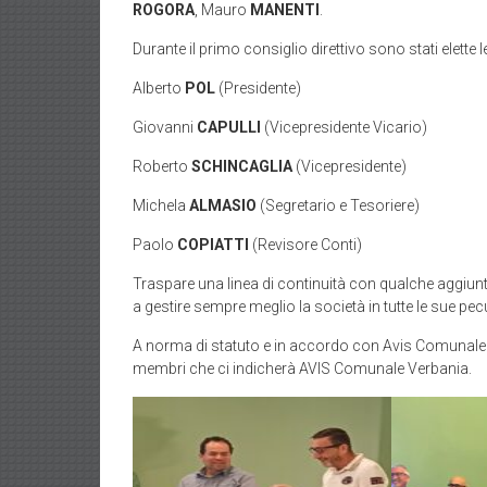
ROGORA
, Mauro
MANENTI
.
Durante il primo consiglio direttivo sono stati elette le
Alberto
POL
(Presidente)
Giovanni
CAPULLI
(Vicepresidente Vicario)
Roberto
SCHINCAGLIA
(Vicepresidente)
Michela
ALMASIO
(Segretario e Tesoriere)
Paolo
COPIATTI
(Revisore Conti)
Traspare una linea di continuità con qualche aggiunta
a gestire sempre meglio la società in tutte le sue pecu
A norma di statuto e in accordo con Avis Comunale sa
membri che ci indicherà AVIS Comunale Verbania.