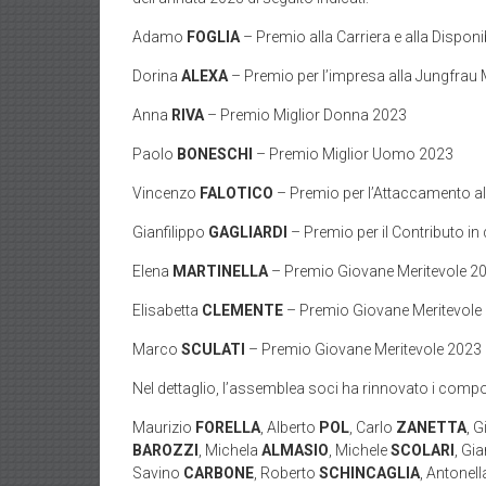
Adamo
FOGLIA
– Premio alla Carriera e alla Disponib
Dorina
ALEXA
– Premio per l’impresa alla Jungfrau
Anna
RIVA
– Premio Miglior Donna 2023
Paolo
BONESCHI
– Premio Miglior Uomo 2023
Vincenzo
FALOTICO
– Premio per l’Attaccamento al
Gianfilippo
GAGLIARDI
– Premio per il Contributo in
Elena
MARTINELLA
– Premio Giovane Meritevole 2
Elisabetta
CLEMENTE
– Premio Giovane Meritevole
Marco
SCULATI
– Premio Giovane Meritevole 2023
Nel dettaglio, l’assemblea soci ha rinnovato i comp
Maurizio
FORELLA
, Alberto
POL
, Carlo
ZANETTA
, G
BAROZZI
, Michela
ALMASIO
, Michele
SCOLARI
, Gi
Savino
CARBONE
, Roberto
SCHINCAGLIA
, Antonel