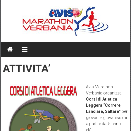
Skip
to
content
AVIS
MARATHON
VERBANIA
ATTIVITA’
Avis Marathon
Verbania organizza
Corsi di Atletica
Leggera “Correre,
Lanciare, Saltare”
per
giovani e giovanissimi
a partire dai 5 anni di
età.