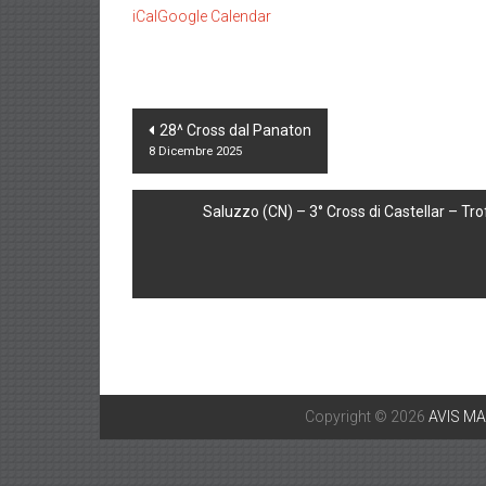
10K
iCal
Google Calendar
-
Km.
10
Post
28^ Cross dal Panaton
8 Dicembre 2025
navigation
Saluzzo (CN) – 3° Cross di Castellar – 
Copyright © 2026
AVIS M