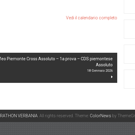
Vedi il calendario completo
Trofeo Piemonte Cross Assoluto – 1a prova – CDS piemontese
Assoluto
18 Gennaio 2026
ARATHON VERBANIA
. All rights reserved. Theme:
ColorNews
by ThemeGri