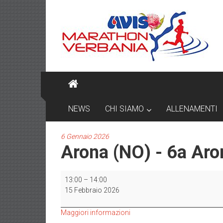
Skip
AVIS
to
content
MARATHON
VERBANIA
NEWS
CHI SIAMO
ALLENAMENTI
6 Gennaio 2026
Arona (NO) - 6a Aro
Arona
13:00
–
14:00
(NO)
15 Febbraio 2026
-
6a
Maggiori informazioni
Arona