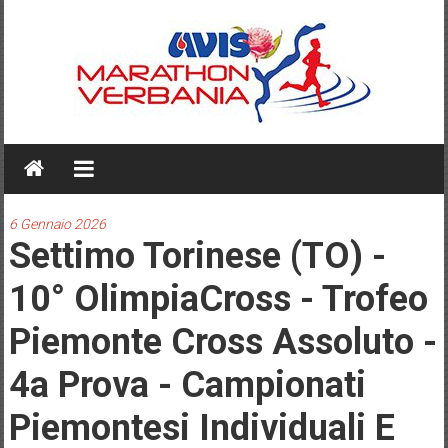
Skip
to
content
AVIS
MARATHON
VERBANIA
6 Gennaio 2026
Settimo Torinese (TO) -
10° OlimpiaCross - Trofeo
Piemonte Cross Assoluto -
4a Prova - Campionati
Piemontesi Individuali E