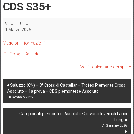
CDS S35+
Settimo
9:00
–
10:00
Torinese
1 Marzo 2026
(TO)
-
Maggiori informazioni
10°
OlimpiaCross
iCal
Google Calendar
-
Trofeo
Vedi il calendario completo
Piemonte
Cross
Post
Assoluto
Saluzzo (CN) – 3° Cross di Castellar – Trofeo Piemonte Cross
-
Assoluto – 1a prova – CDS piemontese Assoluto
navigation
4a
18 Gennaio 2026
prova
-
Campionati piemontesi Assoluti e Giovanili Invernali Lanci
Campionati
Lunghi
piemontesi
31 Gennaio 2026
individuali
e