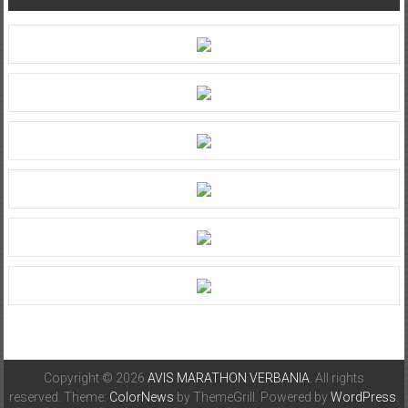
CDS
S35+
Copyright © 2026
AVIS MARATHON VERBANIA
. All rights
reserved. Theme:
ColorNews
by ThemeGrill. Powered by
WordPress
.