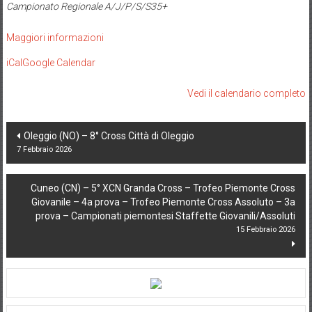
Campionato Regionale A/J/P/S/S35+
Maggiori informazioni
iCal
Google Calendar
Vedi il calendario completo
Post
Oleggio (NO) – 8° Cross Città di Oleggio
7 Febbraio 2026
navigation
Cuneo (CN) – 5° XCN Granda Cross – Trofeo Piemonte Cross
Giovanile – 4a prova – Trofeo Piemonte Cross Assoluto – 3a
prova – Campionati piemontesi Staffette Giovanili/Assoluti
15 Febbraio 2026