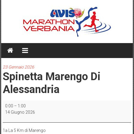
Skip
to
content
AVIS
MARATHON
VERBANIA
23 Gennaio 2026
Spinetta Marengo Di
Alessandria
Spinetta
0:00
–
1:00
Marengo
14 Giugno 2026
di
Alessandria
1a La 5 Km di Marengo