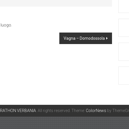
 luogo.
Vagna – Domodossola
ARATHON VERBANIA
. All rights reserved. Theme:
ColorNews
by ThemeGri