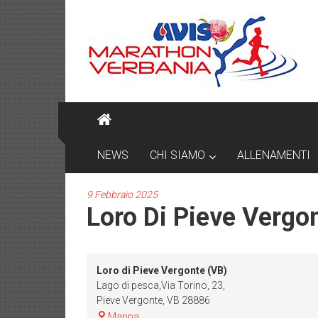
Skip
AVIS
to
content
MARATHON
VERBANIA
NEWS
CHI SIAMO
ALLENAMENTI
9 Febbraio 2025
Loro Di Pieve Vergo
Loro di Pieve Vergonte (VB)
Lago di pesca,Via Torino, 23,
Pieve Vergonte
,
VB
28886
Loro
Mappa