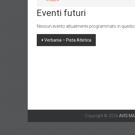
di
Eventi futuri
Pieve
Vergonte
(VB)
Nessun evento attualmente programmato in questo
Post
Verbania – Pista Atletica
navigation
Copyright © 2026
AVIS M