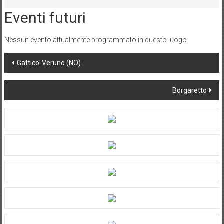
-
Eventi futuri
Parco
Beldì
Viale
Nessun evento attualmente programmato in questo luogo.
Rimembranza
Post
Gattico-Veruno (NO)
navigation
Borgaretto