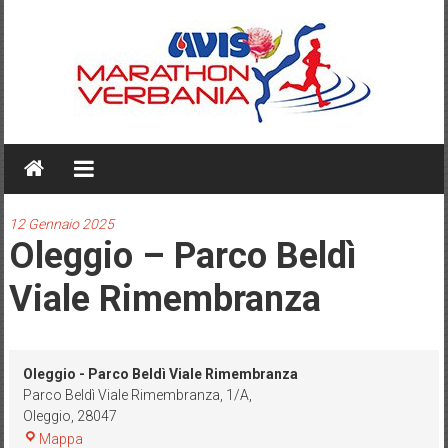
Skip
to
content
AVIS
MARATHON
VERBANIA
12 Gennaio 2025
Oleggio – Parco Beldì
Viale Rimembranza
Oleggio - Parco Beldì Viale Rimembranza
Parco Beldì Viale Rimembranza, 1/A,
Oleggio
,
28047
Oleggio
Mappa